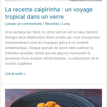
traditionnelles
La recette caipirinha : un voyage
tropical dans un verre
Laisser un commentaire
/
Recettes
/
Luna
Si le cachaça est l’âme, le citron vert en est le cœur battant.
Plongez dans l’élaboration d’une recette qui vous transportera
instantanément sous les tropiques grâce à ce cocktail
emblématique. Chaque granule de sucre vient sublimer la
fraîcheur acidulée, tandis que les glaçons murmurent la
promesse d’une évasion rafraîchissante. La préparation de la
recette caipirinha
La
Lire la suite »
recette
caipirinha
:
un
voyage
tropical