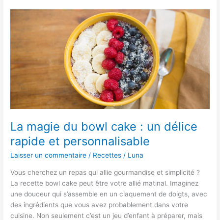
saveurs
:
risotto
au
chorizo
pour
égayer
vos
papilles
La magie du bowl cake : un délice
rapide et personnalisable
Laisser un commentaire
/
Recettes
/
Luna
Vous cherchez un repas qui allie gourmandise et simplicité ?
La recette bowl cake peut être votre allié matinal. Imaginez
une douceur qui s’assemble en un claquement de doigts, avec
des ingrédients que vous avez probablement dans votre
cuisine. Non seulement c’est un jeu d’enfant à préparer, mais