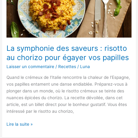
:
une
recette
aux
champignons
à
la
La symphonie des saveurs : risotto
portée
au chorizo pour égayer vos papilles
de
tous
Laisser un commentaire
/
Recettes
/
Luna
Quand le crémeux de l’Italie rencontre la chaleur de l’Espagne,
vos papilles entament une danse endiablée. Préparez-vous à
plonger dans un monde, où le risotto crémeux se teinte des
nuances épicées du chorizo. La recette dévoilée, dans cet
article, est un billet direct pour le bonheur gustatif. Vous êtes
intéressé par le risotto au chorizo,
La
Lire la suite »
symphonie
des