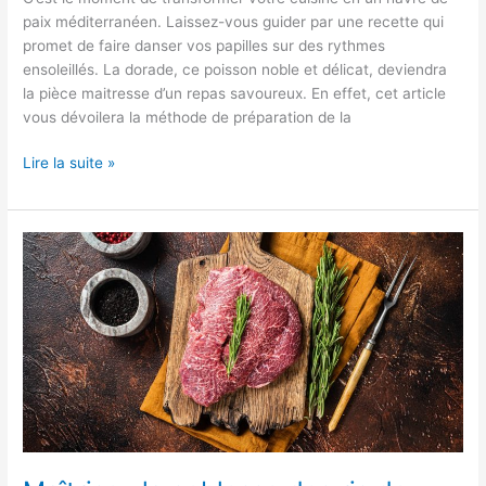
paix méditerranéen. Laissez-vous guider par une recette qui
promet de faire danser vos papilles sur des rythmes
ensoleillés. La dorade, ce poisson noble et délicat, deviendra
la pièce maitresse d’un repas savoureux. En effet, cet article
vous dévoilera la méthode de préparation de la
La
Lire la suite »
dorade
au
four
:
une
symphonie
de
saveurs
à
votre
portée