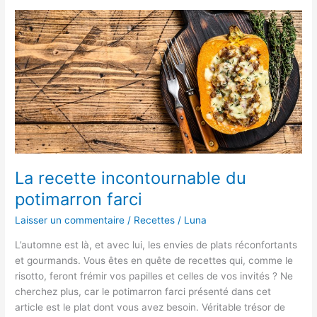
pour
remplacer
le
vinaigre
de
riz
en
cuisine
La recette incontournable du
potimarron farci
Laisser un commentaire
/
Recettes
/
Luna
L’automne est là, et avec lui, les envies de plats réconfortants
et gourmands. Vous êtes en quête de recettes qui, comme le
risotto, feront frémir vos papilles et celles de vos invités ? Ne
cherchez plus, car le potimarron farci présenté dans cet
article est le plat dont vous avez besoin. Véritable trésor de