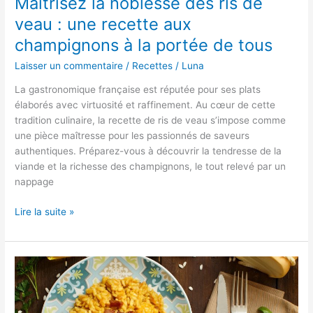
Maîtrisez la noblesse des ris de
veau : une recette aux
champignons à la portée de tous
Laisser un commentaire
/
Recettes
/
Luna
La gastronomique française est réputée pour ses plats
élaborés avec virtuosité et raffinement. Au cœur de cette
tradition culinaire, la recette de ris de veau s’impose comme
une pièce maîtresse pour les passionnés de saveurs
authentiques. Préparez-vous à découvrir la tendresse de la
viande et la richesse des champignons, le tout relevé par un
nappage
Maîtrisez
Lire la suite »
la
noblesse
des
ris
de
veau