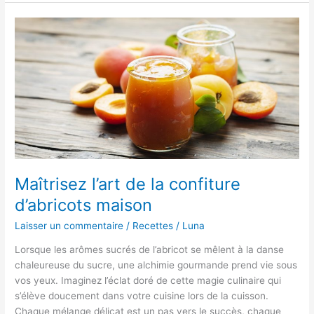
dauphine
:
trésor
croustillant
de
la
cuisine
française
Maîtrisez l’art de la confiture
d’abricots maison
Laisser un commentaire
/
Recettes
/
Luna
Lorsque les arômes sucrés de l’abricot se mêlent à la danse
chaleureuse du sucre, une alchimie gourmande prend vie sous
vos yeux. Imaginez l’éclat doré de cette magie culinaire qui
s’élève doucement dans votre cuisine lors de la cuisson.
Chaque mélange délicat est un pas vers le succès, chaque