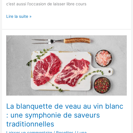
c’est aussi l’occasion de laisser libre cours
La
Lire la suite »
magie
du
bowl
cake
:
un
délice
rapide
et
personnalisable
La blanquette de veau au vin blanc
: une symphonie de saveurs
traditionnelles
Laisser un commentaire
/
Recettes
/
Luna