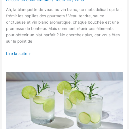
Ah, la blanquette de veau au vin blanc, ce mets délicat qui fait
frémir les papilles des gourmets ! Veau tendre, sauce
onctueuse et vin blanc aromatique, chaque bouchée est une
promesse de bonheur. Mais comment réunir ces éléments
pour obtenir un plat parfait ? Ne cherchez plus, car vous êtes
sur le point de
La
Lire la suite »
blanquette
de
veau
au
vin
blanc
:
une
symphonie
de
saveurs