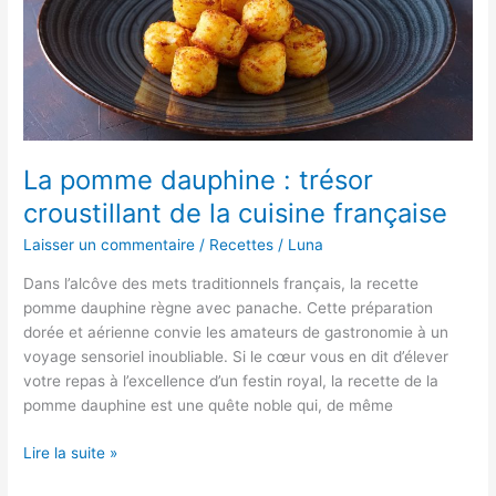
dans
un
verre
La pomme dauphine : trésor
croustillant de la cuisine française
Laisser un commentaire
/
Recettes
/
Luna
Dans l’alcôve des mets traditionnels français, la recette
pomme dauphine règne avec panache. Cette préparation
dorée et aérienne convie les amateurs de gastronomie à un
voyage sensoriel inoubliable. Si le cœur vous en dit d’élever
votre repas à l’excellence d’un festin royal, la recette de la
pomme dauphine est une quête noble qui, de même
La
Lire la suite »
pomme