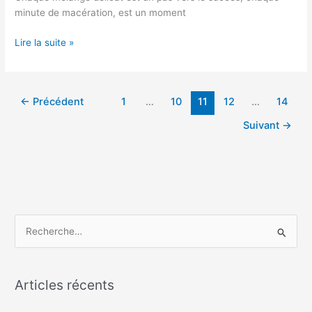
minute de macération, est un moment
Maîtrisez
Lire la suite »
l’art
de
la
←
Précédent
1
…
10
11
12
…
14
confiture
d’abricots
Suivant
→
maison
R
e
c
h
Articles récents
e