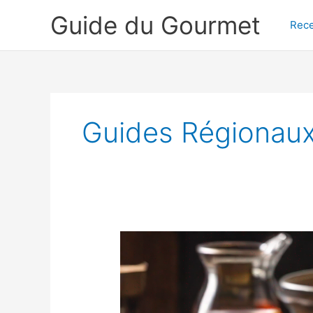
Aller
Guide du Gourmet
au
Rece
contenu
Guides Régionau