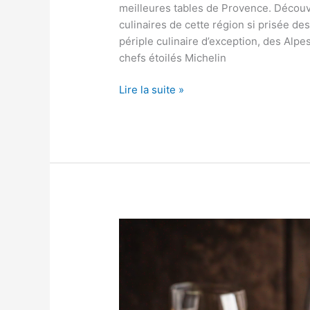
meilleures tables de Provence. Découvre
culinaires de cette région si prisée 
périple culinaire d’exception, des Alp
chefs étoilés Michelin
Guide
Lire la suite »
gastronomique
des
meilleures
tables
de
Provence