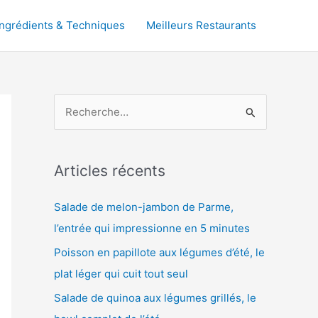
Ingrédients & Techniques
Meilleurs Restaurants
R
e
c
h
Articles récents
e
Salade de melon-jambon de Parme,
r
l’entrée qui impressionne en 5 minutes
c
Poisson en papillote aux légumes d’été, le
h
plat léger qui cuit tout seul
e
r
Salade de quinoa aux légumes grillés, le