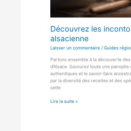
Découvrez les incontou
alsacienne
Laisser un commentaire
/
Guides régi
Partons ensemble à la découverte des m
d’Alsace. Savourez toute une panoplie 
authentiques et le savoir-faire ancestr
par la diversité des recettes et des s
cette
Découvrez
Lire la suite »
les
incontournables
de
la