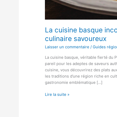
La cuisine basque inc
culinaire savoureux
Laisser un commentaire
/
Guides régi
La cuisine basque, véritable fierté du
pareil pour les adeptes de saveurs aut
cuisine, vous découvrirez des plats aux
les traditions d’une région riche en cu
gastronomie emblématique […]
La
Lire la suite »
cuisine
basque
incontournable