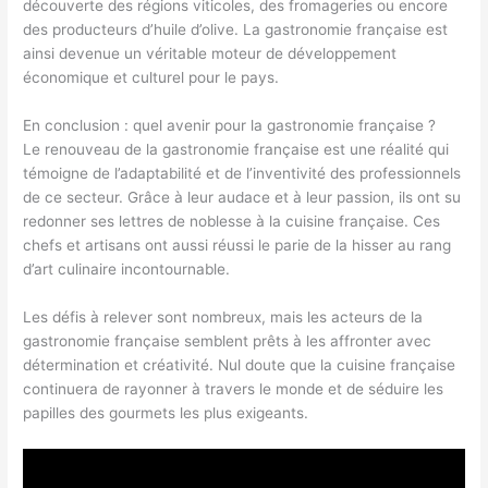
découverte des régions viticoles, des fromageries ou encore
des producteurs d’huile d’olive. La gastronomie française est
ainsi devenue un véritable moteur de développement
économique et culturel pour le pays.
En conclusion : quel avenir pour la gastronomie française ?
Le renouveau de la gastronomie française est une réalité qui
témoigne de l’adaptabilité et de l’inventivité des professionnels
de ce secteur. Grâce à leur audace et à leur passion, ils ont su
redonner ses lettres de noblesse à la cuisine française. Ces
chefs et artisans ont aussi réussi le parie de la hisser au rang
d’art culinaire incontournable.
Les défis à relever sont nombreux, mais les acteurs de la
gastronomie française semblent prêts à les affronter avec
détermination et créativité. Nul doute que la cuisine française
continuera de rayonner à travers le monde et de séduire les
papilles des gourmets les plus exigeants.