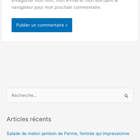
Enregistrer mon nom, mon e-mail et mon site dans le
navigateur pour mon prochain commentaire.
R
e
c
h
Articles récents
e
Salade de melon-jambon de Parme, l’entrée qui impressionne
r