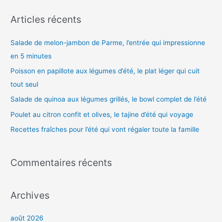
c
h
Articles récents
e
Salade de melon-jambon de Parme, l’entrée qui impressionne
r
en 5 minutes
c
h
Poisson en papillote aux légumes d’été, le plat léger qui cuit
e
tout seul
r
Salade de quinoa aux légumes grillés, le bowl complet de l’été
Poulet au citron confit et olives, le tajine d’été qui voyage
:
Recettes fraîches pour l’été qui vont régaler toute la famille
Commentaires récents
Archives
août 2026