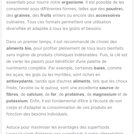
essentiels pour nourrir notre
organisme
. Il est possible de les
consommer sous différentes formes, telles que des
poudre
s,
des
graines
, des
fruits
entiers ou encore des
accessoires
culinaires. Tous ces formats permettent une utilisation
diversifiée et adaptée à tous les goûts et besoins.
Dans un premier temps, il est recommandé de choisir des
aliments
bio
, pour profiter pleinement de tous leurs bienfaits
sans ingérer de produits chimiques indésirables. Puis, la clé est
de varier les plaisirs pour bénéficier d’une palette de
nutriments complète. Par exemple, certaines
baies
, comme
les açais, les gojis ou les myrtilles, sont riches en
antioxydants
, tandis que d’autres
aliments
, tels que les choux
frisés, l’avoine ou le quinoa, sont une excellente
source
de
fibres
, de
calcium
, de
fer
, de
proteines
, de
magnesium
et de
potassium
. Enfin, il est fondamental d’être à l’écoute de son
corps et d’adapter la consommation de ces produits en
fonction des besoins individuels.
Astuce pour maximiser les avantages des superfoods
Lorsqu’il s’agit d’intégrer ces superfoods à notre alimentation,