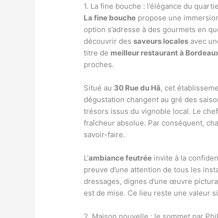
1. La fine bouche : l’élégance du quarti
La fine bouche
propose une immersion s
option s’adresse à des gourmets en qu
découvrir des
saveurs locales
avec une
titre de
meilleur restaurant à Bordeau
proches.
Situé au
30 Rue du Hâ
, cet établissem
dégustation changent au gré des saison
trésors issus du vignoble local. Le chef
fraîcheur absolue. Par conséquent, cha
savoir-faire.
L’
ambiance feutrée
invite à la confide
preuve d’une attention de tous les inst
dressages, dignes d’une œuvre pictural
est de mise. Ce lieu reste une valeur s
2. Maison nouvelle : le sommet par Phi