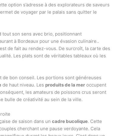
ette option s’adresse à des explorateurs de saveurs
met de voyager par le palais sans quitter le
nd tout son sens avec brio, positionnant
aurant à Bordeaux pour une évasion culinaire..
r est de fait au rendez-vous. De surcroît, la carte des
lité. Les plats sont de véritables tableaux où les
 et de bon conseil. Les portions sont généreuses
e
de haut niveau. Les
produits de la mer
occupent
conséquent, les amateurs de poissons crus seront
bulle de créativité au sein de la ville.
droite
çaise de saison dans un
cadre bucolique
. Cette
s couples cherchant une pause verdoyante. Cela
 magnifique durant les beaux jours. C’est donc un