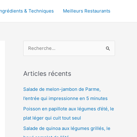
Ingrédients & Techniques
Meilleurs Restaurants
R
e
c
h
Articles récents
e
Salade de melon-jambon de Parme,
r
l’entrée qui impressionne en 5 minutes
c
Poisson en papillote aux légumes d’été, le
h
plat léger qui cuit tout seul
e
r
Salade de quinoa aux légumes grillés, le