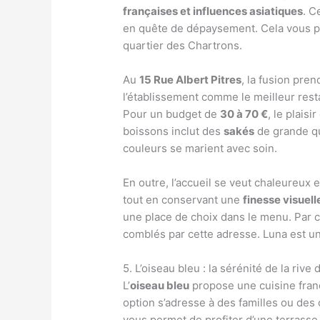
françaises et influences asiatiques
. C
en quête de dépaysement. Cela vous per
quartier des Chartrons.
Au
15 Rue Albert Pitres
, la fusion pre
l’établissement comme le meilleur rest
Pour un budget de
30 à 70 €
, le plaisi
boissons inclut des
sakés
de grande qua
couleurs se marient avec soin.
En outre, l’accueil se veut chaleureux
tout en conservant une
finesse visuell
une place de choix dans le menu. Par 
comblés par cette adresse. Luna est une 
5. L’oiseau bleu : la sérénité de la rive 
L’
oiseau bleu
propose une cuisine fran
option s’adresse à des familles ou de
vous permet de profiter d’une terrasse