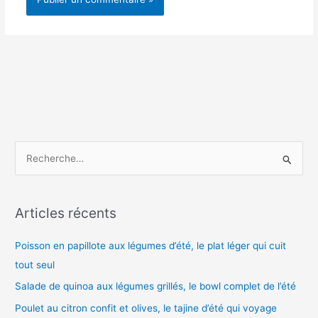
R
e
c
h
Articles récents
e
Poisson en papillote aux légumes d’été, le plat léger qui cuit
r
tout seul
c
h
Salade de quinoa aux légumes grillés, le bowl complet de l’été
e
Poulet au citron confit et olives, le tajine d’été qui voyage