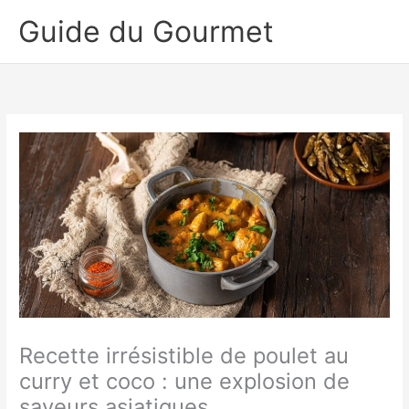
Aller
Guide du Gourmet
au
contenu
Recette irrésistible de poulet au
curry et coco : une explosion de
saveurs asiatiques