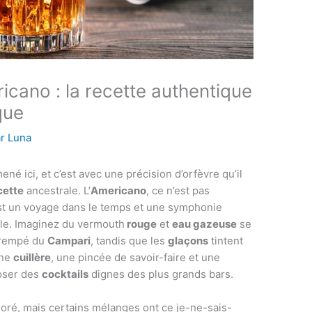
ericano : la recette authentique
que
ar
Luna
ené ici, et c’est avec une précision d’orfèvre qu’il
cette
ancestrale. L’
Americano
, ce n’est pas
st un voyage dans le temps et une symphonie
lle. Imaginez du vermouth
rouge
et
eau gazeuse
se
 trempé du
Campari
, tandis que les
glaçons
tintent
nne
cuillère
, une pincée de savoir-faire et une
poser des
cocktails
dignes des plus grands bars.
loré, mais certains mélanges ont ce je-ne-sais-