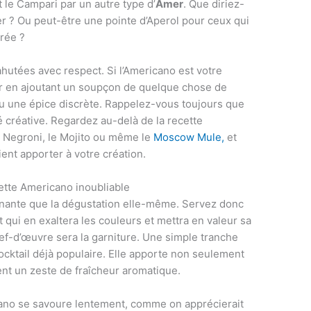
le Campari par un autre type d’
Amer
. Que diriez-
r ? Ou peut-être une pointe d’Aperol pour ceux qui
rée ?
ahutées avec respect. Si l’Americano est votre
er en ajoutant un soupçon de quelque chose de
u une épice discrète. Rappelez-vous toujours que
é créative. Regardez au-delà de la recette
 Negroni, le Mojito ou même le
Moscow Mule,
et
ent apporter à votre création.
cette Americano inoubliable
minante que la dégustation elle-même. Servez donc
qui en exaltera les couleurs et mettra en valeur sa
 chef-d’œuvre sera la garniture. Une simple tranche
ocktail déjà populaire. Elle apporte non seulement
t un zeste de fraîcheur aromatique.
icano se savoure lentement, comme on apprécierait