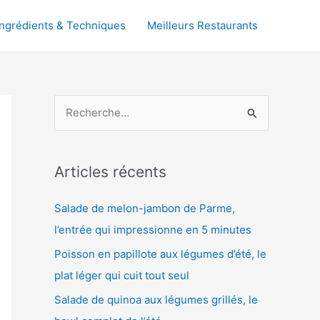
Ingrédients & Techniques
Meilleurs Restaurants
R
e
c
h
Articles récents
e
Salade de melon-jambon de Parme,
r
l’entrée qui impressionne en 5 minutes
c
Poisson en papillote aux légumes d’été, le
h
plat léger qui cuit tout seul
e
r
Salade de quinoa aux légumes grillés, le