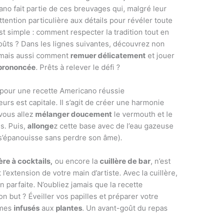
ano fait partie de ces breuvages qui, malgré leur
ention particulière aux détails pour révéler toute
st simple : comment respecter la tradition tout en
oûts ? Dans les lignes suivantes, découvrez non
 mais aussi comment
remuer délicatement
et jouer
prononcée
. Prêts à relever le défi ?
 pour une recette Americano réussie
rs est capitale. Il s’agit de créer une harmonie
 vous allez
mélanger doucement
le vermouth et le
s. Puis,
allonge
z cette base avec de l’eau gazeuse
il s’épanouisse sans perdre son âme).
lère à cocktails,
ou encore la
cuillère de bar
, n’est
l’extension de votre main d’artiste. Avec la cuillère,
 parfaite. N’oubliez jamais que la recette
on but ? Éveiller vos papilles et préparer votre
ômes
infusés
aux
plantes
. Un avant-goût du repas