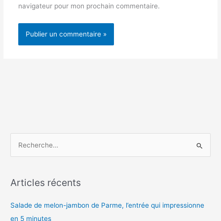
navigateur pour mon prochain commentaire.
R
e
c
h
Articles récents
e
Salade de melon-jambon de Parme, l’entrée qui impressionne
r
en 5 minutes
c