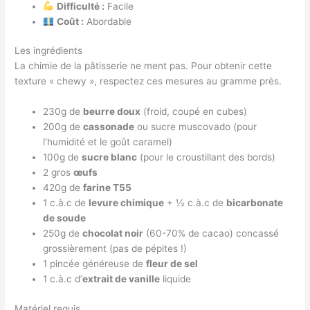
Difficulté :
Facile
Coût :
Abordable
Les ingrédients
La chimie de la pâtisserie ne ment pas. Pour obtenir cette
texture « chewy », respectez ces mesures au gramme près.
230g de
beurre doux
(froid, coupé en cubes)
200g de
cassonade
ou sucre muscovado (pour
l’humidité et le goût caramel)
100g de
sucre blanc
(pour le croustillant des bords)
2 gros
œufs
420g de
farine T55
1 c.à.c de
levure chimique
+ ½ c.à.c de
bicarbonate
de soude
250g de
chocolat noir
(60-70% de cacao) concassé
grossièrement (pas de pépites !)
1 pincée généreuse de
fleur de sel
1 c.à.c d’
extrait de vanille
liquide
Matériel requis