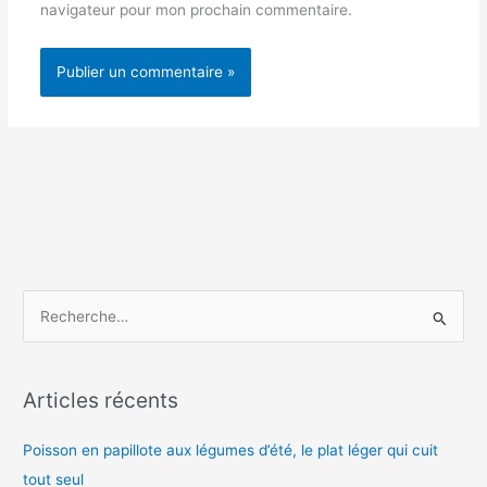
navigateur pour mon prochain commentaire.
R
e
c
h
Articles récents
e
Poisson en papillote aux légumes d’été, le plat léger qui cuit
r
tout seul
c