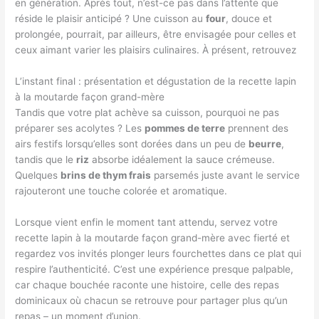
en génération. Après tout, n’est-ce pas dans l’attente que
réside le plaisir anticipé ? Une cuisson au
four
, douce et
prolongée, pourrait, par ailleurs, être envisagée pour celles et
ceux aimant varier les plaisirs culinaires. À présent, retrouvez
L’instant final : présentation et dégustation de la recette lapin
à la moutarde façon grand-mère
Tandis que votre plat achève sa cuisson, pourquoi ne pas
préparer ses acolytes ? Les
pommes de terre
prennent des
airs festifs lorsqu’elles sont dorées dans un peu de
beurre
,
tandis que le
riz
absorbe idéalement la sauce crémeuse.
Quelques
brins de thym frais
parsemés juste avant le service
rajouteront une touche colorée et aromatique.
Lorsque vient enfin le moment tant attendu, servez votre
recette lapin à la moutarde façon grand-mère avec fierté et
regardez vos invités plonger leurs fourchettes dans ce plat qui
respire l’authenticité. C’est une expérience presque palpable,
car chaque bouchée raconte une histoire, celle des repas
dominicaux où chacun se retrouve pour partager plus qu’un
repas – un moment d’union.