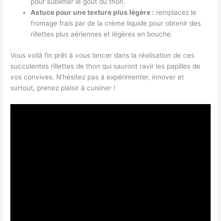
pour sublimer le goût du thon.
Astuce pour une texture plus légère :
remplacez le
fromage frais par de la crème liquide pour obtenir des
rillettes plus aériennes et légères en bouche.
Vous voilà fin prêt à vous lancer dans la réalisation de ces
succulentes rillettes de thon qui sauront ravir les papilles de
vos convives. N’hésitez pas à expérimenter, innover et
surtout, prenez plaisir à cuisiner !