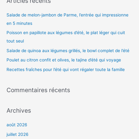
Articles récents
e
Salade de melon-jambon de Parme, l’entrée qui impressionne
r
en 5 minutes
c
h
Poisson en papillote aux légumes d’été, le plat léger qui cuit
e
tout seul
r
Salade de quinoa aux légumes grillés, le bowl complet de l’été
Poulet au citron confit et olives, le tajine d’été qui voyage
:
Recettes fraîches pour l’été qui vont régaler toute la famille
Commentaires récents
Archives
août 2026
juillet 2026