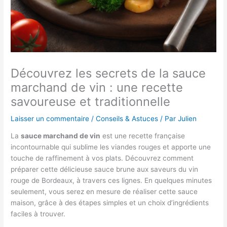
Découvrez les secrets de la sauce
marchand de vin : une recette
savoureuse et traditionnelle
Laisser un commentaire
/
Conseils & Astuces
/ Par
Julien
La
sauce marchand de vin
est une recette française
incontournable qui sublime les viandes rouges et apporte une
touche de raffinement à vos plats. Découvrez comment
préparer cette délicieuse sauce brune aux saveurs du vin
rouge de Bordeaux, à travers ces lignes. En quelques minutes
seulement, vous serez en mesure de réaliser cette sauce
maison, grâce à des étapes simples et un choix d’ingrédients
faciles à trouver.