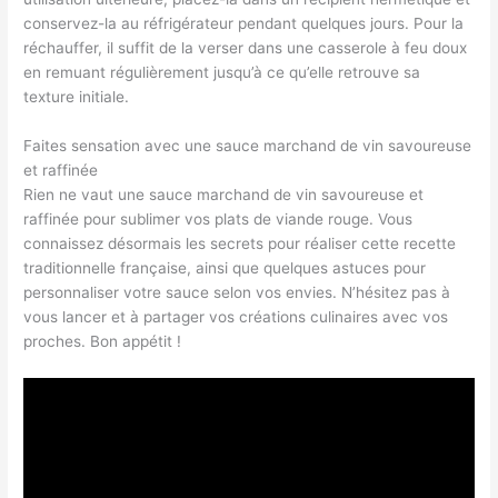
conservez-la au réfrigérateur pendant quelques jours. Pour la
réchauffer, il suffit de la verser dans une casserole à feu doux
en remuant régulièrement jusqu’à ce qu’elle retrouve sa
texture initiale.
Faites sensation avec une sauce marchand de vin savoureuse
et raffinée
Rien ne vaut une sauce marchand de vin savoureuse et
raffinée pour sublimer vos plats de viande rouge. Vous
connaissez désormais les secrets pour réaliser cette recette
traditionnelle française, ainsi que quelques astuces pour
personnaliser votre sauce selon vos envies. N’hésitez pas à
vous lancer et à partager vos créations culinaires avec vos
proches. Bon appétit !