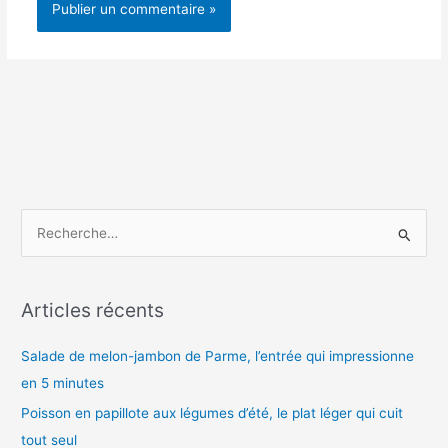
R
e
c
h
Articles récents
e
Salade de melon-jambon de Parme, l’entrée qui impressionne
r
en 5 minutes
c
h
Poisson en papillote aux légumes d’été, le plat léger qui cuit
e
tout seul