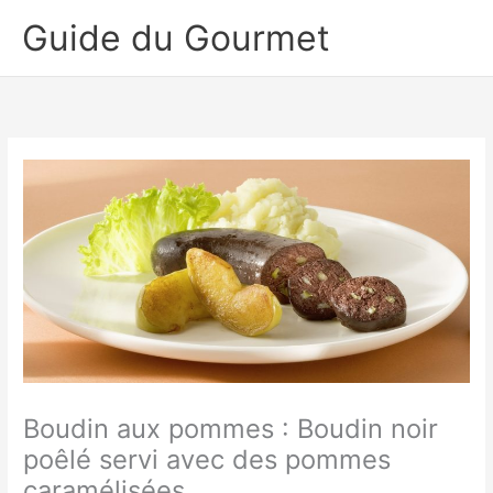
Aller
Guide du Gourmet
au
contenu
Boudin aux pommes : Boudin noir
poêlé servi avec des pommes
caramélisées