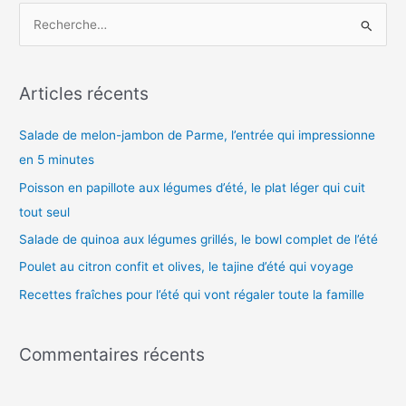
R
e
c
h
Articles récents
e
Salade de melon-jambon de Parme, l’entrée qui impressionne
r
en 5 minutes
c
h
Poisson en papillote aux légumes d’été, le plat léger qui cuit
e
tout seul
r
Salade de quinoa aux légumes grillés, le bowl complet de l’été
Poulet au citron confit et olives, le tajine d’été qui voyage
:
Recettes fraîches pour l’été qui vont régaler toute la famille
Commentaires récents