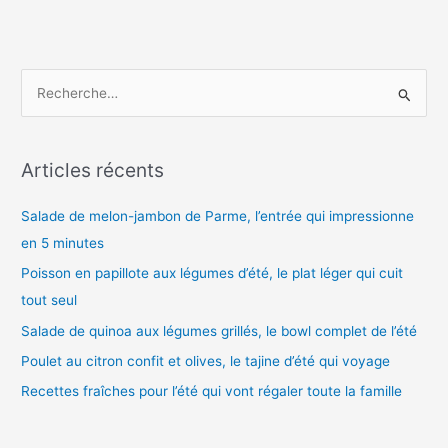
R
e
c
h
Articles récents
e
Salade de melon-jambon de Parme, l’entrée qui impressionne
r
en 5 minutes
c
h
Poisson en papillote aux légumes d’été, le plat léger qui cuit
e
tout seul
r
Salade de quinoa aux légumes grillés, le bowl complet de l’été
Poulet au citron confit et olives, le tajine d’été qui voyage
:
Recettes fraîches pour l’été qui vont régaler toute la famille