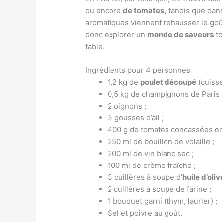
ou encore
de tomates,
tandis que dans
aromatiques viennent rehausser le goû
donc explorer un
monde de saveurs
to
table.
Ingrédients pour 4 personnes
1,2 kg de
poulet découpé
(cuisse
0,5 kg de champignons de Paris 
2 oignons ;
3 gousses d’ail ;
400 g de tomates concassées en 
250 ml de bouillon de volaille ;
200 ml de vin blanc sec ;
100 ml de crème fraîche ;
3 cuillères à soupe d’
huile d’oliv
2 cuillères à soupe de farine ;
1 bouquet garni (thym, laurier) ;
Sel et poivre au goût.