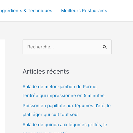
Ingrédients & Techniques
Meilleurs Restaurants
R
e
c
h
Articles récents
e
Salade de melon-jambon de Parme,
r
l’entrée qui impressionne en 5 minutes
c
Poisson en papillote aux légumes d’été, le
h
plat léger qui cuit tout seul
e
r
Salade de quinoa aux légumes grillés, le