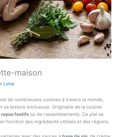
ette-maison
ar
Luna
onnel de nombreuses cuisines à travers le monde,
t sa texture onctueuse. Originaire de la cuisine
e
repas festifs
ou de rassemblements. Ce plat se
en fonction des ingrédients utilisés et des régions.
 variantes avec des sauces à
base de vin
, de crème