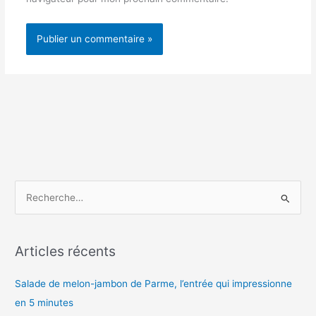
R
e
c
h
Articles récents
e
Salade de melon-jambon de Parme, l’entrée qui impressionne
r
en 5 minutes
c