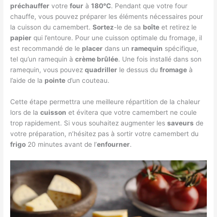
préchauffer
votre
four
à
180°C
. Pendant que votre four
chauffe, vous pouvez préparer les éléments nécessaires pour
la cuisson du camembert.
Sortez
-le de sa
boîte
et retirez le
papier
qui l’entoure. Pour une cuisson optimale du fromage, il
est recommandé de le
placer
dans un
ramequin
spécifique,
tel qu’un ramequin à
crème brûlée
. Une fois installé dans son
ramequin, vous pouvez
quadriller
le dessus du
fromage
à
l’aide de la
pointe
d’un couteau.
Cette étape permettra une meilleure répartition de la chaleur
lors de la
cuisson
et évitera que votre camembert ne coule
trop rapidement. Si vous souhaitez augmenter les
saveurs
de
votre préparation, n’hésitez pas à sortir votre camembert du
frigo
20 minutes avant de l’
enfourner
.