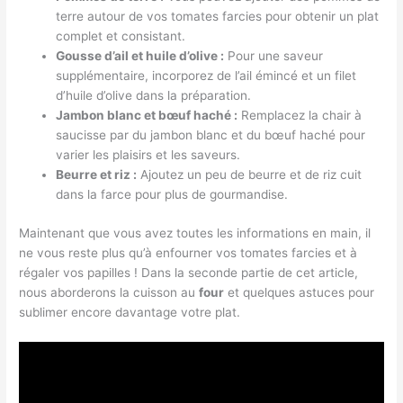
terre autour de vos tomates farcies pour obtenir un plat
complet et consistant.
Gousse d’ail et huile d’olive :
Pour une saveur
supplémentaire, incorporez de l’ail émincé et un filet
d’huile d’olive dans la préparation.
Jambon blanc et bœuf haché :
Remplacez la chair à
saucisse par du jambon blanc et du bœuf haché pour
varier les plaisirs et les saveurs.
Beurre et riz :
Ajoutez un peu de beurre et de riz cuit
dans la farce pour plus de gourmandise.
Maintenant que vous avez toutes les informations en main, il
ne vous reste plus qu’à enfourner vos tomates farcies et à
régaler vos papilles ! Dans la seconde partie de cet article,
nous aborderons la cuisson au
four
et quelques astuces pour
sublimer encore davantage votre plat.