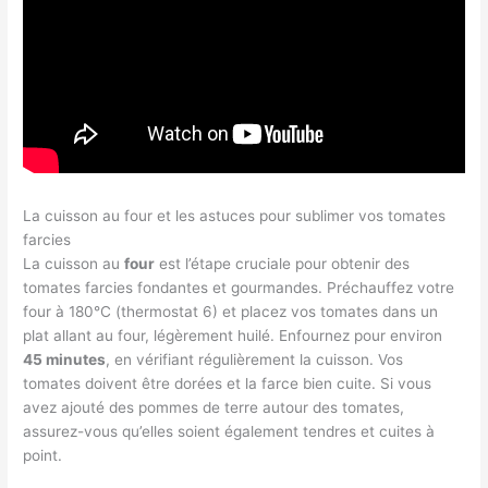
La cuisson au four et les astuces pour sublimer vos tomates
farcies
La cuisson au
four
est l’étape cruciale pour obtenir des
tomates farcies fondantes et gourmandes. Préchauffez votre
four à 180°C (thermostat 6) et placez vos tomates dans un
plat allant au four, légèrement huilé. Enfournez pour environ
45 minutes
, en vérifiant régulièrement la cuisson. Vos
tomates doivent être dorées et la farce bien cuite. Si vous
avez ajouté des pommes de terre autour des tomates,
assurez-vous qu’elles soient également tendres et cuites à
point.