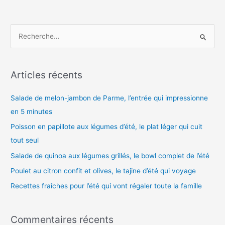
R
e
c
h
Articles récents
e
Salade de melon-jambon de Parme, l’entrée qui impressionne
r
en 5 minutes
c
h
Poisson en papillote aux légumes d’été, le plat léger qui cuit
e
tout seul
r
Salade de quinoa aux légumes grillés, le bowl complet de l’été
Poulet au citron confit et olives, le tajine d’été qui voyage
:
Recettes fraîches pour l’été qui vont régaler toute la famille
Commentaires récents