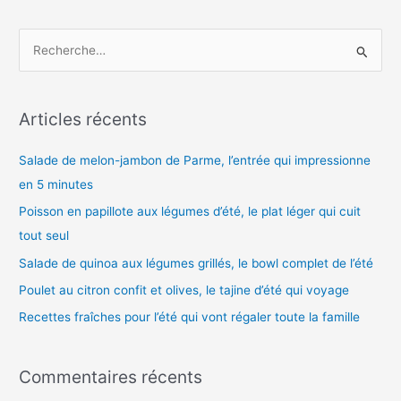
R
e
c
h
Articles récents
e
Salade de melon-jambon de Parme, l’entrée qui impressionne
r
en 5 minutes
c
h
Poisson en papillote aux légumes d’été, le plat léger qui cuit
e
tout seul
r
Salade de quinoa aux légumes grillés, le bowl complet de l’été
Poulet au citron confit et olives, le tajine d’été qui voyage
:
Recettes fraîches pour l’été qui vont régaler toute la famille
Commentaires récents