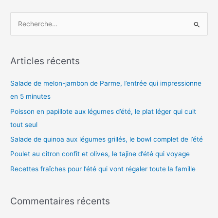
R
e
c
h
Articles récents
e
Salade de melon-jambon de Parme, l’entrée qui impressionne
r
en 5 minutes
c
h
Poisson en papillote aux légumes d’été, le plat léger qui cuit
e
tout seul
r
Salade de quinoa aux légumes grillés, le bowl complet de l’été
Poulet au citron confit et olives, le tajine d’été qui voyage
:
Recettes fraîches pour l’été qui vont régaler toute la famille
Commentaires récents