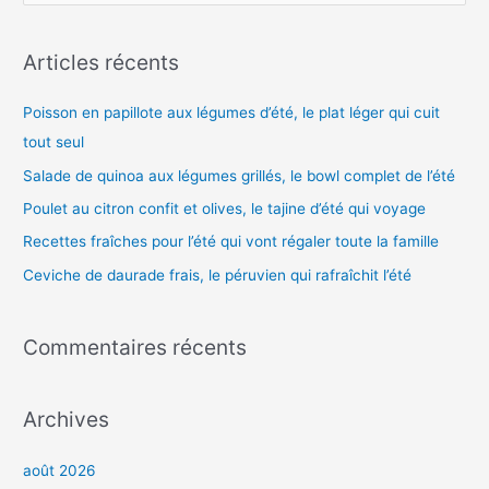
c
h
Articles récents
e
Poisson en papillote aux légumes d’été, le plat léger qui cuit
r
tout seul
c
h
Salade de quinoa aux légumes grillés, le bowl complet de l’été
e
Poulet au citron confit et olives, le tajine d’été qui voyage
r
Recettes fraîches pour l’été qui vont régaler toute la famille
Ceviche de daurade frais, le péruvien qui rafraîchit l’été
:
Commentaires récents
Archives
août 2026