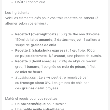
Coût :
Économique
Les ingrédients
Voici les éléments clés pour vos trois recettes de sahour (à
alterner selon vos envies) :
Recette 1 (overnight oats) :
50g de
flocons d’avoine
,
150ml de
lait d’amande
, 2
dattes medjool
, 1 cuillère à
soupe de
graines de chia
.
Recette 2 (shakshuka express) :
1
œuf bio
, 100g
de
pulpe de tomate
, 1/2
avocat
, une pincée de
cumin
.
Recette 3 (bowl énergie) :
200g de
skyr
ou yaourt
grec, 1
banane
, 1 poignée de
noix de pécan
, 1 filet
de
miel de fleurs
.
Substitutions :
Le skyr peut être remplacé par
du
fromage blanc
0%. Les graines de chia par
des
graines de lin
broyées.
Matériel requis pour vos recettes
Un
bol hermétique
pour l’avoine.
Une
petite poêle antiadhésive
.