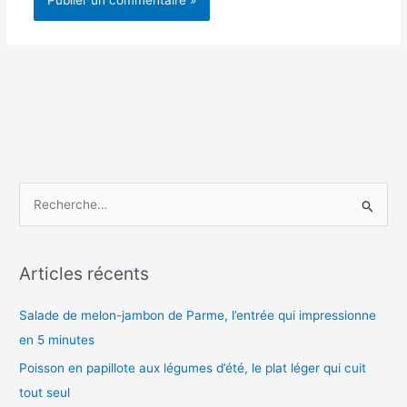
R
e
c
h
Articles récents
e
Salade de melon-jambon de Parme, l’entrée qui impressionne
r
en 5 minutes
c
h
Poisson en papillote aux légumes d’été, le plat léger qui cuit
e
tout seul