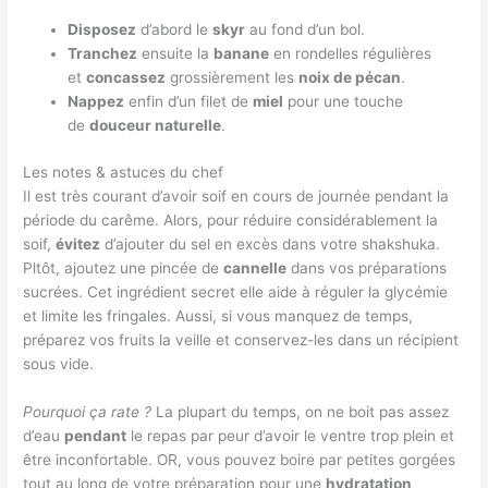
Disposez
d’abord le
skyr
au fond d’un bol.
Tranchez
ensuite la
banane
en rondelles régulières
et
concassez
grossièrement les
noix de pécan
.
Nappez
enfin d’un filet de
miel
pour une touche
de
douceur naturelle
.
Les notes & astuces du chef
Il est très courant d’avoir soif en cours de journée pendant la
période du carême. Alors, pour réduire considérablement la
soif,
évitez
d’ajouter du sel en excès dans votre shakshuka.
Pltôt, ajoutez une pincée de
cannelle
dans vos préparations
sucrées. Cet ingrédient secret elle aide à réguler la glycémie
et limite les fringales. Aussi, si vous manquez de temps,
préparez vos fruits la veille et conservez-les dans un récipient
sous vide.
Pourquoi ça rate ?
La plupart du temps, on ne boit pas assez
d’eau
pendant
le repas par peur d’avoir le ventre trop plein et
être inconfortable. OR, vous pouvez boire par petites gorgées
tout au long de votre préparation pour une
hydratation