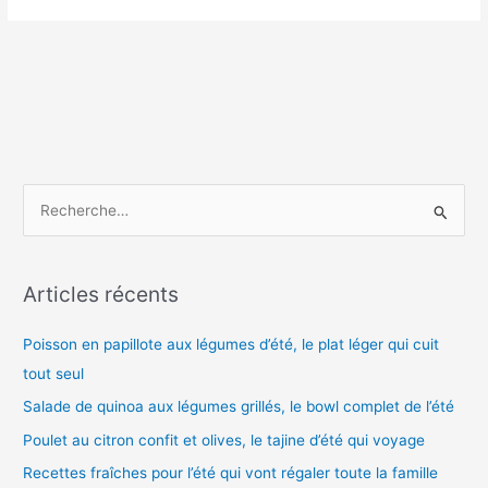
R
e
c
h
Articles récents
e
Poisson en papillote aux légumes d’été, le plat léger qui cuit
r
tout seul
c
h
Salade de quinoa aux légumes grillés, le bowl complet de l’été
e
Poulet au citron confit et olives, le tajine d’été qui voyage
r
Recettes fraîches pour l’été qui vont régaler toute la famille