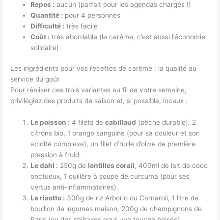
Repos :
aucun (parfait pour les agendas chargés !)
Quantité :
pour 4 personnes
Difficulté :
très facile
Coût :
très abordable (le carême, c’est aussi l’économie
solidaire)
Les ingrédients pour vos recettes de carême : la qualité au
service du goût
Pour réaliser ces trois variantes au fil de votre semaine,
privilégiez des produits de saison et, si possible, locaux :
Le poisson :
4 filets de
cabillaud
(pêche durable), 2
citrons bio, 1 orange sanguine (pour sa couleur et son
acidité complexe), un filet d’huile d’olive de première
pression à froid.
Le dahl :
250g de
lentilles corail
, 400ml de lait de coco
onctueux, 1 cuillère à soupe de curcuma (pour ses
vertus anti-inflammatoires).
Le risotto :
300g de riz Arborio ou Carnaroli, 1 litre de
bouillon de légumes maison, 200g de champignons de
Paris (ou des shiitakes pour une touche boisée).