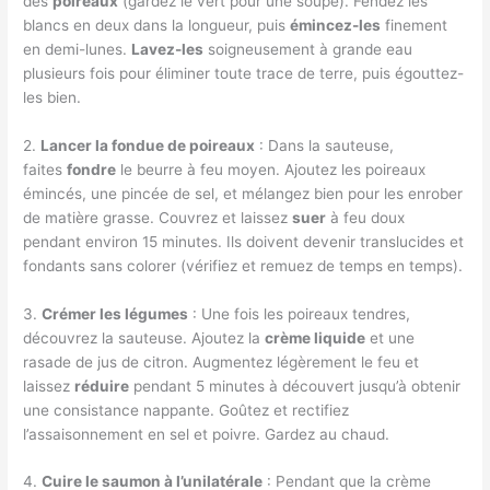
des
poireaux
(gardez le vert pour une soupe). Fendez les
blancs en deux dans la longueur, puis
émincez-les
finement
en demi-lunes.
Lavez-les
soigneusement à grande eau
plusieurs fois pour éliminer toute trace de terre, puis égouttez-
les bien.
2.
Lancer la fondue de poireaux
: Dans la sauteuse,
faites
fondre
le beurre à feu moyen. Ajoutez les poireaux
émincés, une pincée de sel, et mélangez bien pour les enrober
de matière grasse. Couvrez et laissez
suer
à feu doux
pendant environ 15 minutes. Ils doivent devenir translucides et
fondants sans colorer (vérifiez et remuez de temps en temps).
3.
Crémer les légumes
: Une fois les poireaux tendres,
découvrez la sauteuse. Ajoutez la
crème liquide
et une
rasade de jus de citron. Augmentez légèrement le feu et
laissez
réduire
pendant 5 minutes à découvert jusqu’à obtenir
une consistance nappante. Goûtez et rectifiez
l’assaisonnement en sel et poivre. Gardez au chaud.
4.
Cuire le saumon à l’unilatérale
: Pendant que la crème